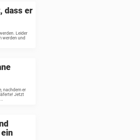
, dass er
 werden. Leider
uem werden und
hne
te, nachdem er
äferte! Jetzt
..
und
 ein