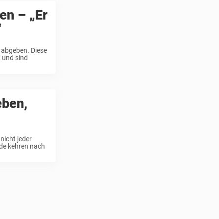
en – „Er
“
n abgeben. Diese
 und sind
eben,
nicht jeder
nde kehren nach