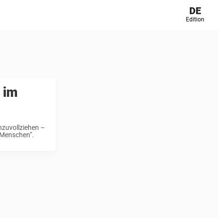
DE
Edition
 im
hzuvollziehen –
s Menschen“.