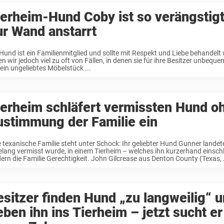
ierheim-Hund Coby ist so verängstigt
ur Wand anstarrt
 Hund ist ein Familienmitglied und sollte mit Respekt und Liebe behandelt
en wir jedoch viel zu oft von Fällen, in denen sie für ihre Besitzer unbeq
 ein ungeliebtes Möbelstück ...
ierheim schläfert vermissten Hund o
ustimmung der Familie ein
e texanische Familie steht unter Schock: Ihr geliebter Hund Gunner lande
elang vermisst wurde, in einem Tierheim – welches ihn kurzerhand einschl
dern die Familie Gerechtigkeit. John Gilcrease aus Denton County (Texas, .
esitzer finden Hund „zu langweilig“ 
ben ihn ins Tierheim – jetzt sucht er