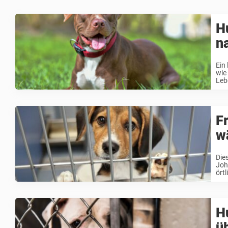
H
n
Ein
wie
Leb
F
wä
Die
Joh
örtl
H
ü