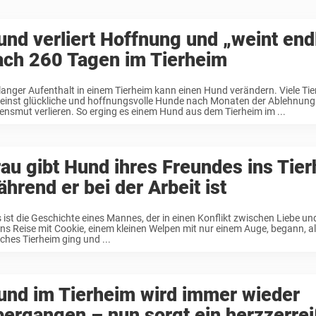
und verliert Hoffnung und „weint end
ach 260 Tagen im Tierheim
 langer Aufenthalt in einem Tierheim kann einen Hund verändern. Viele Ti
 einst glückliche und hoffnungsvolle Hunde nach Monaten der Ablehnung
ensmut verlieren. So erging es einem Hund aus dem Tierheim im ...
rau gibt Hund ihres Freundes ins Tier
hrend er bei der Arbeit ist
s ist die Geschichte eines Mannes, der in einen Konflikt zwischen Liebe und
ns Reise mit Cookie, einem kleinen Welpen mit nur einem Auge, begann, als
iches Tierheim ging und ...
und im Tierheim wird immer wieder
bergangen – nun sorgt ein herzzerre