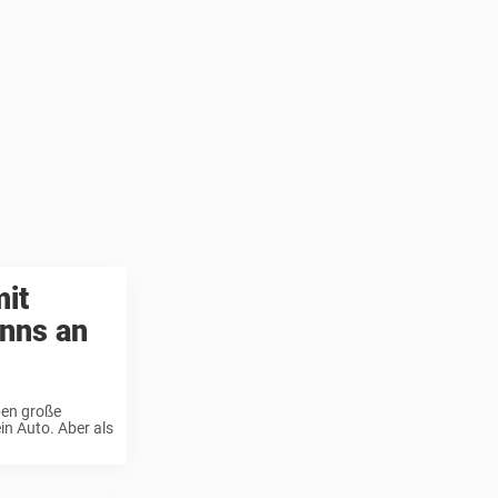
mit
inns an
ben große
in Auto. Aber als