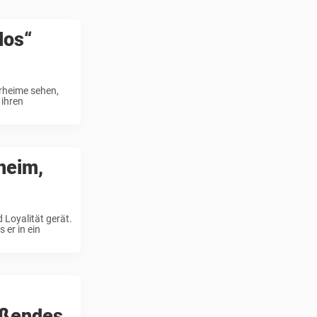
los“
erheime sehen,
 ihren
heim,
 Loyalität gerät.
 er in ein
ißendes