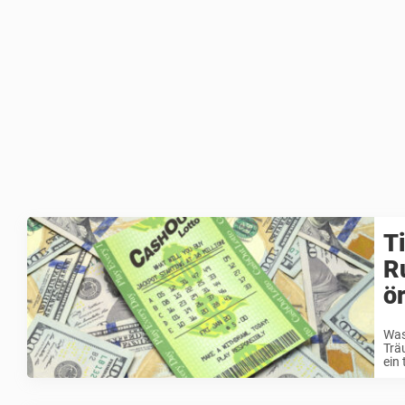
T
R
ö
Was
Trä
ein 