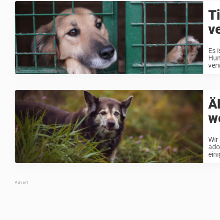
T
ve
Es 
Hun
ver
Ä
we
Wir
ado
eini