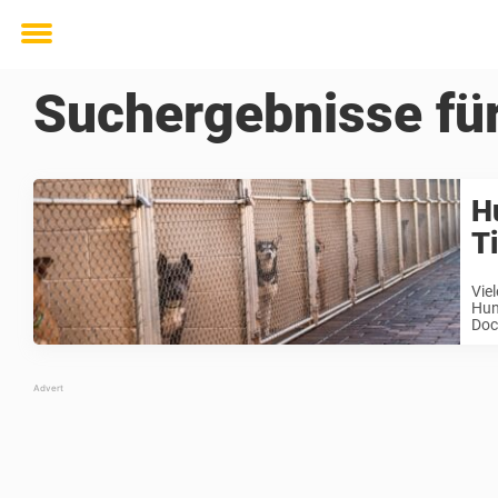
Toggle
menu
Suchergebnisse fü
H
T
Vie
Hun
Doc