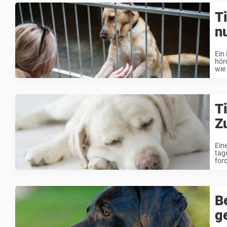
T
n
Ein
hör
wie
T
Z
Ein
tag
for
B
ge