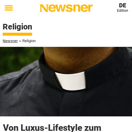
DE
Edition
Toggle
menu
Religion
Newsner
»
Religion
Von Luxus-Lifestyle zum