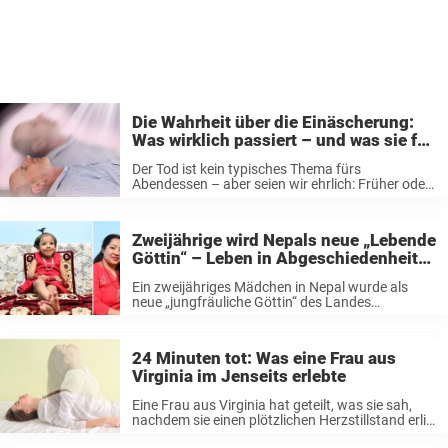
Die Wahrheit über die Einäscherung:
Was wirklich passiert – und was sie für
die Seele bedeutet
Der Tod ist kein typisches Thema fürs
Abendessen – aber seien wir ehrlich: Früher oder
später fragen wir uns alle, was passiert, wenn
das Leben endet. Für viele wirkt die Einäscherung
mysteriös – oder sogar ...
Zweijährige wird Nepals neue „Lebende
Göttin“ – Leben in Abgeschiedenheit
bis zur Pubertät
Ein zweijähriges Mädchen in Nepal wurde als
neue „jungfräuliche Göttin“ des Landes
ausgewählt und ersetzt eine Elfjährige, die ihren
göttlichen Status mit Erreichen der Pubertät
verloren hat. Aryatara Shakya, zwei Jahre und
24 Minuten tot: Was eine Frau aus
acht Monate alt, ...
Virginia im Jenseits erlebte
Eine Frau aus Virginia hat geteilt, was sie sah,
nachdem sie einen plötzlichen Herzstillstand erlitt
und klinisch unglaubliche 24 Minuten lang tot