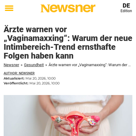
DE
Edition
Toggle
menu
Ärzte warnen vor
„Vaginamaxxing“: Warum der neue
Intimbereich-Trend ernsthafte
Folgen haben kann
Newsner
»
Gesundheit
»
Ärzte warnen vor „Vaginamaxxing": Warum der neue Intimbereich-Trend ernsthafte Folgen haben kann
AUTHOR: NEWSNER
Aktualisiert:
Mai 20, 2026, 10:00
Veröffentlicht:
Mai 20, 2026, 10:00