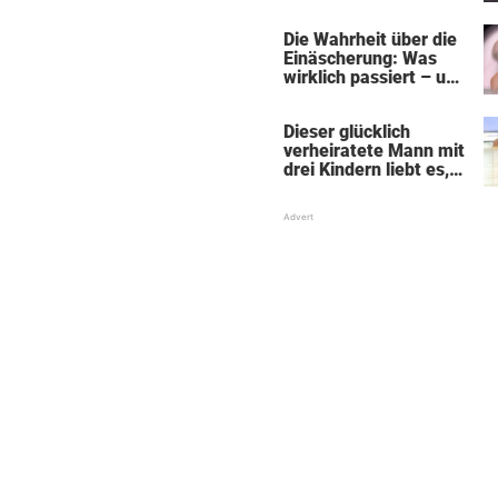
„Black Alien"
Die Wahrheit über die
Einäscherung: Was
wirklich passiert – und
was sie für die Seele
bedeutet
Dieser glücklich
verheiratete Mann mit
drei Kindern liebt es,
Absätze und Röcke zu
tragen