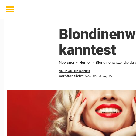
Toggle
menu
Blondinenwi
kanntest
Newsner
»
Humor
»
Blondinenwitze, die du 
AUTHOR: NEWSNER
Veröffentlicht:
Nov. 05, 2024, 05:15