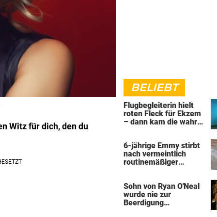
BELIEBT
Flugbegleiterin hielt
roten Fleck für Ekzem
– dann kam die wahre
n Witz für dich, den du
Diagnose
6-jährige Emmy stirbt
nach vermeintlich
routinemäßiger
Operation
Sohn von Ryan O'Neal
wurde nie zur
Beerdigung
eingeladen