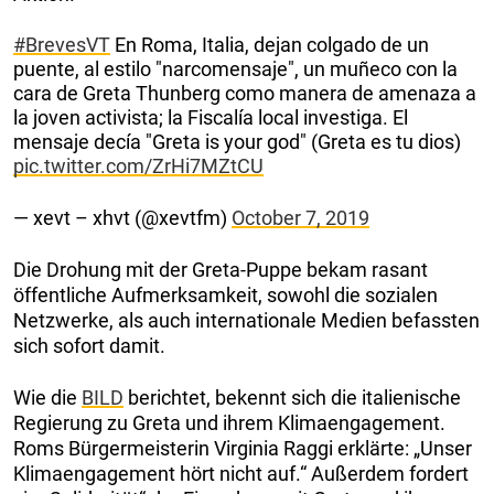
#BrevesVT
En Roma, Italia, dejan colgado de un
puente, al estilo "narcomensaje", un muñeco con la
cara de Greta Thunberg como manera de amenaza a
la joven activista; la Fiscalía local investiga. El
mensaje decía "Greta is your god" (Greta es tu dios)
pic.twitter.com/ZrHi7MZtCU
— xevt – xhvt (@xevtfm)
October 7, 2019
Die Drohung mit der Greta-Puppe bekam rasant
öffentliche Aufmerksamkeit, sowohl die sozialen
Netzwerke, als auch internationale Medien befassten
sich sofort damit.
Wie die
BILD
berichtet, bekennt sich die italienische
Regierung zu Greta und ihrem Klimaengagement.
Roms Bürgermeisterin Virginia Raggi erklärte: „Unser
Klimaengagement hört nicht auf.“ Außerdem fordert