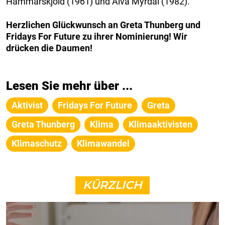
Hammarskjöld (1961) und Alva Myrdal (1982).
Herzlichen Glückwunsch an Greta Thunberg und
Fridays For Future zu ihrer Nominierung! Wir
drücken die Daumen!
Lesen Sie mehr über ...
Aktivist
Fridays For Future
Greta
Greta Thunberg
Klima
Klimaaktivisten
Klimaschutz
Klimawandel
KÜRZLICH