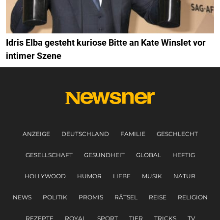
Idris Elba gesteht kuriose Bitte an Kate Winslet vor
intimer Szene
ANZEIGE
DEUTSCHLAND
FAMILIE
GESCHLECHT
GESELLSCHAFT
GESUNDHEIT
GLOBAL
HEFTIG
HOLLYWOOD
HUMOR
LIEBE
MUSIK
NATUR
NEWS
POLITIK
PROMIS
RÄTSEL
REISE
RELIGION
REZEPTE
ROYAL
SPORT
TIER
TRICKS
TV