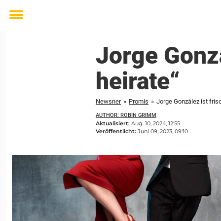
Toggle
menu
Jorge Gonzál
heirate“
Newsner
»
Promis
»
Jorge González ist frisch
AUTHOR: ROBIN GRIMM
Aktualisiert:
Aug. 10, 2024, 12:55
Veröffentlicht:
Juni 09, 2023, 09:10