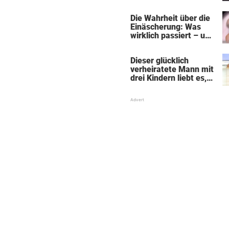
„Black Alien"
Die Wahrheit über die
Einäscherung: Was
wirklich passiert – und
was sie für die Seele
bedeutet
Dieser glücklich
verheiratete Mann mit
drei Kindern liebt es,
Absätze und Röcke zu
tragen