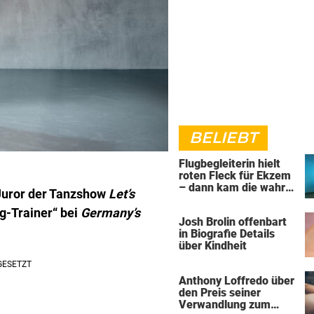
BELIEBT
Flugbegleiterin hielt
roten Fleck für Ekzem
– dann kam die wahre
 Juror der Tanzshow
Let’s
Diagnose
eg-Trainer“ bei
Germany’s
Josh Brolin offenbart
in Biografie Details
über Kindheit
Anthony Loffredo über
den Preis seiner
Verwandlung zum