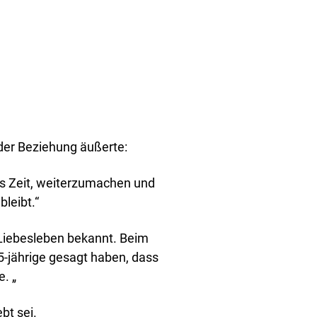
der Beziehung äußerte:
es Zeit, weiterzumachen und
bleibt.“
Liebesleben bekannt. Beim
5-jährige gesagt haben, dass
e. „
bt sei.