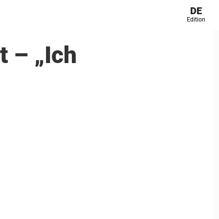
DE
Edition
t – „Ich