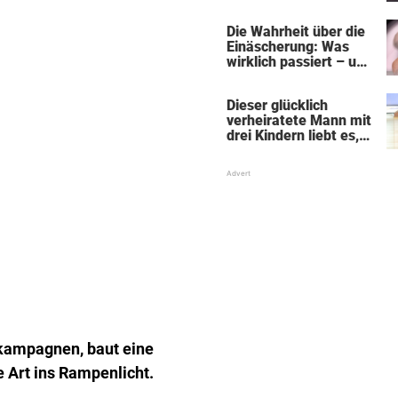
„Black Alien"
Die Wahrheit über die
Einäscherung: Was
wirklich passiert – und
was sie für die Seele
bedeutet
Dieser glücklich
verheiratete Mann mit
drei Kindern liebt es,
Absätze und Röcke zu
tragen
kampagnen, baut eine
 Art ins Rampenlicht.