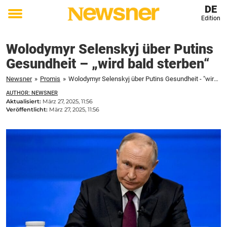
DE
Edition
Toggle
menu
Wolodymyr Selenskyj über Putins
Gesundheit – „wird bald sterben“
Newsner
»
Promis
»
Wolodymyr Selenskyj über Putins Gesundheit - "wird bald sterben"
AUTHOR: NEWSNER
Aktualisiert:
März 27, 2025, 11:56
Veröffentlicht:
März 27, 2025, 11:56