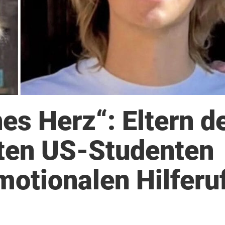
nes Herz“: Eltern d
sten US-Studenten
motionalen Hilferu