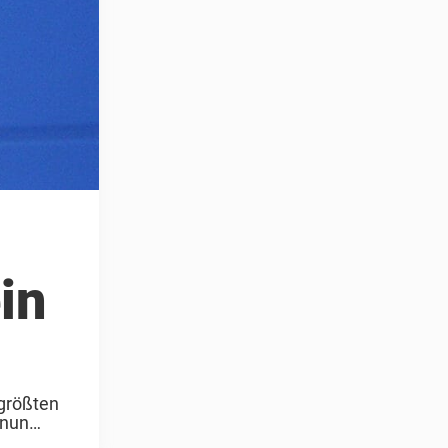
in
 größten
 nun