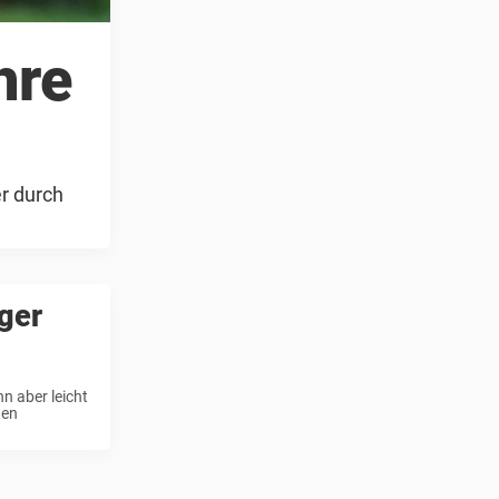
hre
r durch
ger
n aber leicht
ten