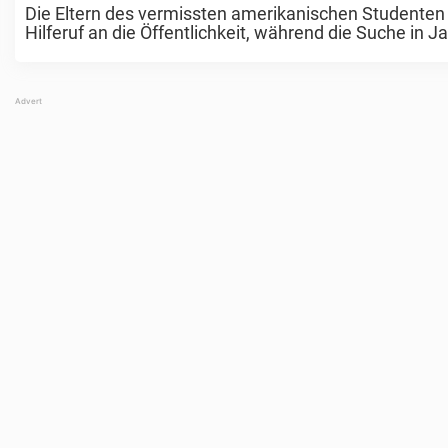
Die Eltern des vermissten amerikanischen Studente
Hilferuf an die Öffentlichkeit, während die Suche i
Higginbotham James „Weston“ Higginbotham, 20 Jahre