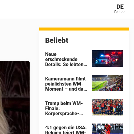
DE
Edition
Beliebt
Neue
erschreckende
Details: So lebten
die 16 Kinder im
Horrorhaus von
Kameramann filmt
Ohio wirklich
peinlichsten WM-
Moment – und das
Internet hat seine
Theorien
Trump beim WM-
Finale:
Körpersprache-
Experte enthüllt,
was wirklich auf
4:1 gegen die USA:
der Bühne
Belgien feiert WM-
passierte