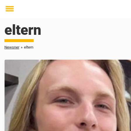
Toggle
menu
eltern
Newsner
»
eltern