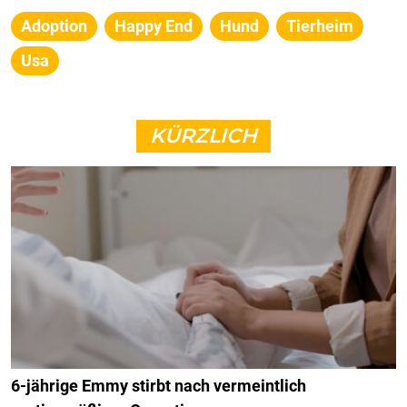
Adoption
Happy End
Hund
Tierheim
Usa
KÜRZLICH
6-jährige Emmy stirbt nach vermeintlich