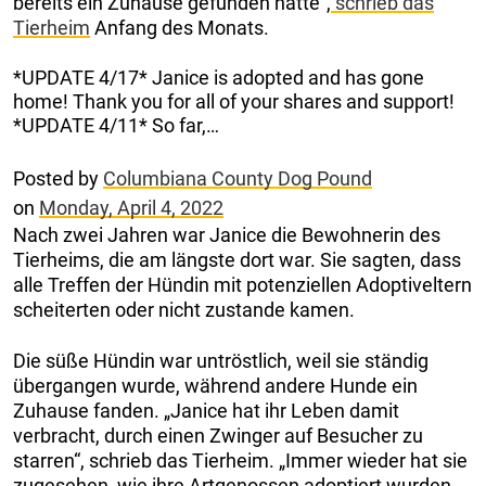
bereits ein Zuhause gefunden hätte“,
schrieb das
Tierheim
Anfang des Monats.
*UPDATE 4/17* Janice is adopted and has gone
home! Thank you for all of your shares and support!
*UPDATE 4/11* So far,…
Posted by
Columbiana County Dog Pound
on
Monday, April 4, 2022
Nach zwei Jahren war Janice die Bewohnerin des
Tierheims, die am längste dort war. Sie sagten, dass
alle Treffen der Hündin mit potenziellen Adoptiveltern
scheiterten oder nicht zustande kamen.
Die süße Hündin war untröstlich, weil sie ständig
übergangen wurde, während andere Hunde ein
Zuhause fanden. „Janice hat ihr Leben damit
verbracht, durch einen Zwinger auf Besucher zu
starren“, schrieb das Tierheim. „Immer wieder hat sie
zugesehen, wie ihre Artgenossen adoptiert wurden,