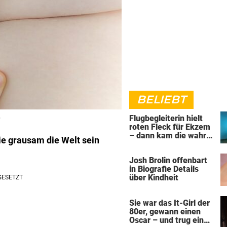
BELIEBT
Flugbegleiterin hielt
roten Fleck für Ekzem
– dann kam die wahre
ie grausam die Welt sein
Diagnose
Josh Brolin offenbart
in Biografie Details
über Kindheit
Sie war das It-Girl der
80er, gewann einen
Oscar – und trug ein