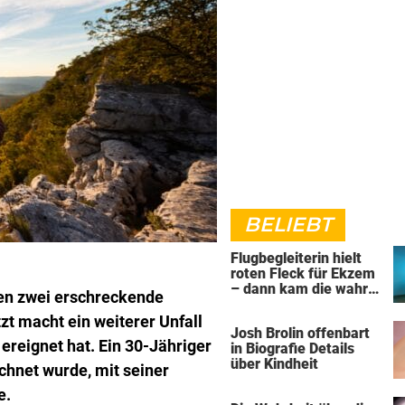
BELIEBT
Flugbegleiterin hielt
roten Fleck für Ekzem
– dann kam die wahre
ien zwei erschreckende
Diagnose
t macht ein weiterer Unfall
Josh Brolin offenbart
ereignet hat. Ein 30-Jähriger
in Biografie Details
über Kindheit
ichnet wurde, mit seiner
e.