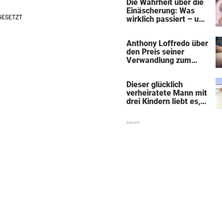
Die Wahrheit über die
Einäscherung: Was
wirklich passiert – und
was sie für die Seele
bedeutet
Anthony Loffredo über
den Preis seiner
Verwandlung zum
„Black Alien"
Dieser glücklich
verheiratete Mann mit
drei Kindern liebt es,
Absätze und Röcke zu
tragen