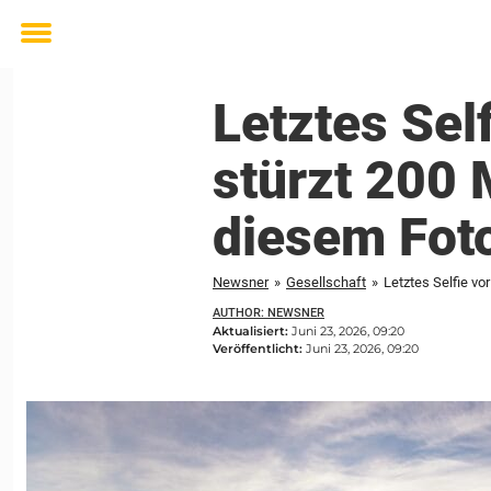
Toggle
menu
Letztes Sel
stürzt 200 
diesem Fot
Newsner
»
Gesellschaft
»
Letztes Selfie vo
AUTHOR: NEWSNER
Aktualisiert:
Juni 23, 2026, 09:20
Veröffentlicht:
Juni 23, 2026, 09:20