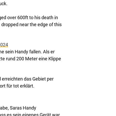
uck.
d over 600ft to his death in
he dropped near the edge of this
2024
e sein Handy fallen. Als er
zte rund 200 Meter eine Klippe
d erreichten das Gebiet per
 für tot erklärt.
 habe, Saras Handy
ss es sein eigenes Gerät war,