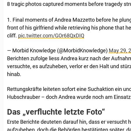
8 tragic photos captured moments before tragedy str
1. Final moments of Andrea Mazzetto before he plunge
front of his girlfriend while retrieving his phone that 
cliff.
pic.twitter.com/GOr68QxDIQ
— Morbid Knowledge (@MorbidKnowledge)
May 29, 
Berichten zufolge liess Andrea kurz nach der Aufnahm
versuchte, es aufzuheben, verlor er den Halt und stür
hinab.
Rettungskräfte leiteten sofort eine Suchaktion ein un
Hubschrauber – doch Andrea wurde noch am Einsatzort
Das „verfluchte letzte Foto“
Erste Berichte deuteten darauf hin, dass er versucht
aufzuheben, doch die Behörden bestätigten später, da