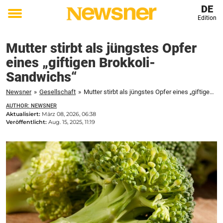
DE
Edition
Toggle
menu
Mutter stirbt als jüngstes Opfer
eines „giftigen Brokkoli-
Sandwichs“
Newsner
»
Gesellschaft
»
Mutter stirbt als jüngstes Opfer eines „giftigen Brokkoli-Sandwichs“
AUTHOR: NEWSNER
Aktualisiert:
März 08, 2026, 06:38
Veröffentlicht:
Aug. 15, 2025, 11:19