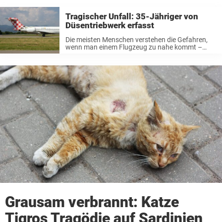
Tragischer Unfall: 35-Jähriger von
Düsentriebwerk erfasst
Die meisten Menschen verstehen die Gefahren,
wenn man einem Flugzeug zu nahe kommt –
besonders seinen kraftvollen Düsentriebwerken,
die in einem Augenblick tödlich werden können.
Doch trotz der Risiken passieren immer noch
Tragödien. Und nun ...
Grausam verbrannt: Katze
Tigros Tragödie auf Sardinien