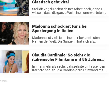
Glastisch geht viral
Stell dir vor, du gehst deiner Arbeit nach, ohne zu
wissen, dass die ganze Welt einen unerwarteten
Blick darauf wirft. Genau das ist der italienischen
Journalistin Costanza Calabrese während einer
Live-Nachrichtensendung auf TG5 im Jahr ...
Madonna schockiert Fans bei
Spaziergang in Italien
Madonna ist vielleicht einer der bekanntesten
Namen der Welt. Die Sängerin hat sich als
Königin der Popmusik einen Namen gemacht und
ihre Fans seit Jahrzehnten mit Megahits
versorgt. Auch heute ist die Sängerin noch aktiv
Claudia Cardinale: So sieht die
...
italienische Filmikone mit 86 Jahren
aus
In ihrer mehr als sechs Jahrzehnte umfassenden
Karriere hat Claudia Cardinale die Leinwand mit
ihrer atemberaubenden Präsenz erhellt. Sie
überlebte die inzwischen verstorbenen
Hollywood-Giganten, mit denen sie einst die
Leinwand teilte, und ist mit 86 ...