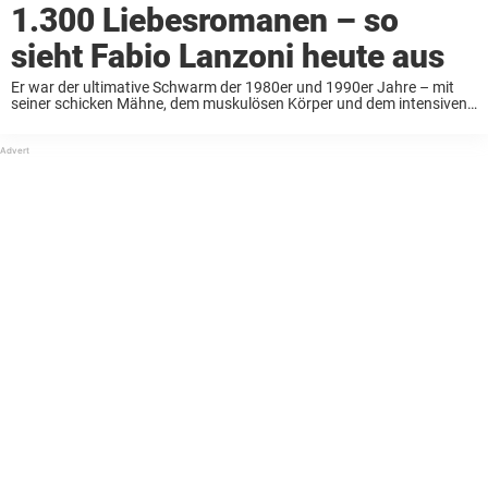
1.300 Liebesromanen – so
sieht Fabio Lanzoni heute aus
Er war der ultimative Schwarm der 1980er und 1990er Jahre – mit
seiner schicken Mähne, dem muskulösen Körper und dem intensiven
Blick. Doch nach all den Liebesroman-Covern verschwand Fabio
Lanzoni von der Bildfläche. Hier erfährst ...