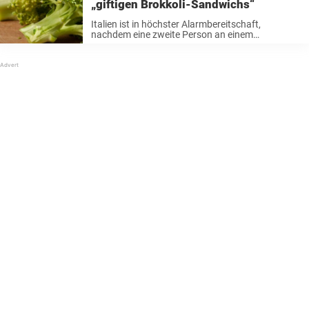
„giftigen Brokkoli-Sandwichs“
Italien ist in höchster Alarmbereitschaft,
nachdem eine zweite Person an einem
Botulismus-Ausbruch gestorben ist, der mit
kontaminiertem Brokkoli in Verbindung gebracht
wird. Tödliche Botulismus-Fälle und
Krankenhausaufenthalte Tamara D’Acunto, 45,
starb kurz nachdem sie ein Panini ...