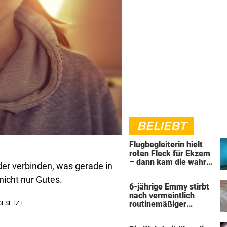
BELIEBT
Flugbegleiterin hielt
roten Fleck für Ekzem
– dann kam die wahre
er verbinden, was gerade in
Diagnose
nicht nur Gutes.
6-jährige Emmy stirbt
nach vermeintlich
routinemäßiger
Operation