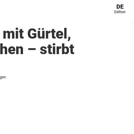
DE
Edition
 mit Gürtel,
en – stirbt
lgen