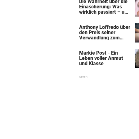
Die Wahrheit über die
Einäscherung: Was
wirklich passiert – und
was sie für die Seele
bedeutet
Anthony Loffredo über
den Preis seiner
Verwandlung zum
„Black Alien"
Markie Post - Ein
Leben voller Anmut
und Klasse