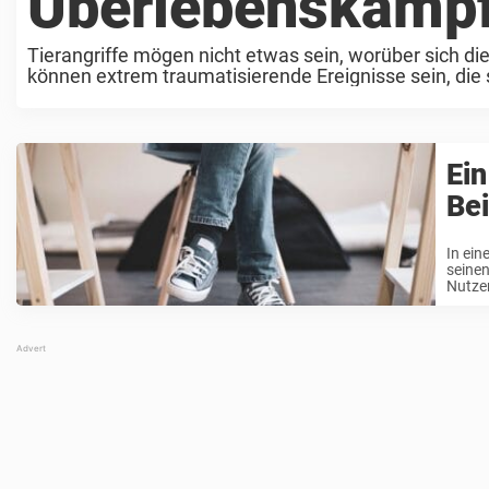
Überlebenskamp
Tierangriffe mögen nicht etwas sein, worüber sich d
können extrem traumatisierende Ereignisse sein, di
stehen wir zwar an der Spitze ...
Ein
Bei
In ein
seinen
Nutzer