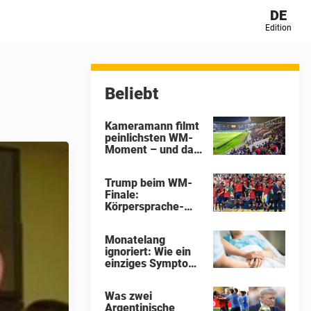
DE
Edition
Beliebt
Kameramann filmt
peinlichsten WM-
Moment – und das
Internet hat seine
Theorien
Trump beim WM-
Finale:
Körpersprache-
Experte enthüllt,
was wirklich auf
Monatelang
der Bühne
ignoriert: Wie ein
passierte
einziges Symptom
fast das Leben
einer 34-Jährigen
Was zwei
kostete
Argentinische