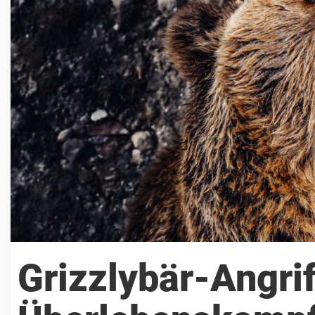
Grizzlybär-Angri