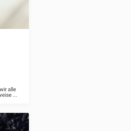
ir alle
eise ...