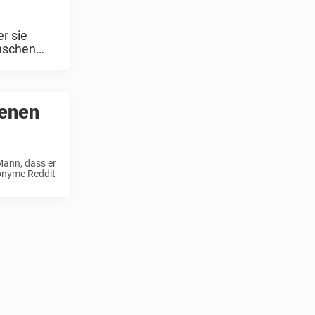
r sie
enschen
genen
 Mann, dass er
onyme Reddit-