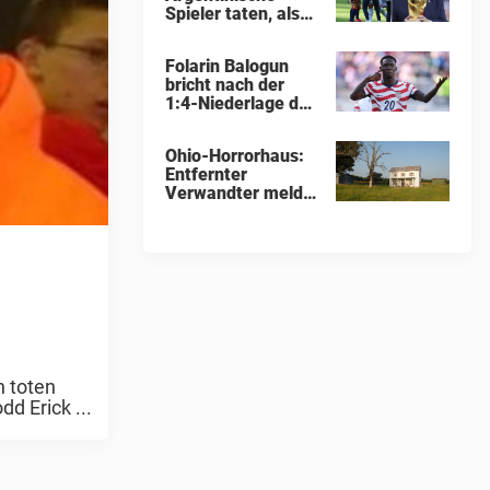
Spieler taten, als
sie Donald Trump
bei WM-Pokal-
Folarin Balogun
Übergabe
bricht nach der
gegenüberstanden,
1:4-Niederlage der
konnte keiner
USA gegen Belgien
übersehen
Schweigen zur
Ohio-Horrorhaus:
Kontroverse um
Entfernter
die Sperre
Verwandter meldet
sich zu Wort und
enthüllt
schockierende
Details
n toten
d Erick ...