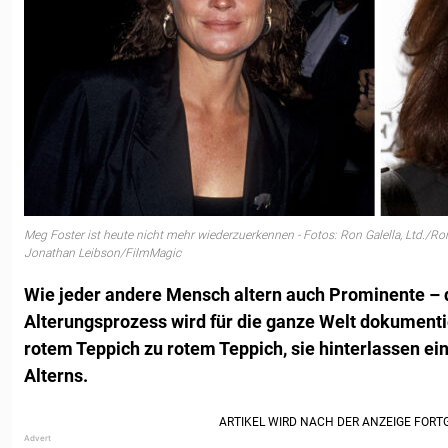
Meg Foster ist heute nicht mehr wiederzuerkennen - Fotos: Ron Galella, Ltd./Ron
Jonathan Leibson/FilmMagic
Wie jeder andere Mensch altern auch Prominente – d
Alterungsprozess wird für die ganze Welt dokumentie
rotem Teppich zu rotem Teppich, sie hinterlassen ei
Alterns.