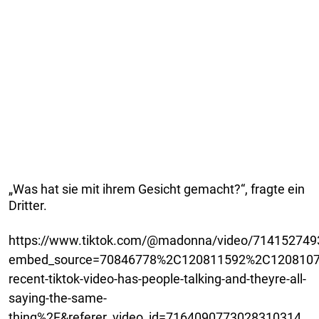
„Was hat sie mit ihrem Gesicht gemacht?“, fragte ein
Dritter.
https://www.tiktok.com/@madonna/video/71415274
embed_source=70846778%2C120811592%2C120810756
recent-tiktok-video-has-people-talking-and-theyre-all-
saying-the-same-
thing%2F&referer_video_id=7164090773028310314