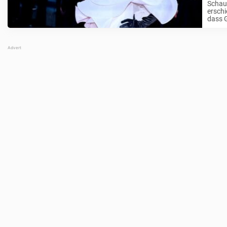
Schaus
erschi
dass G