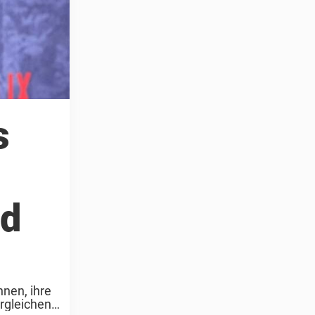
s
od
nen, ihre
rgleichen.