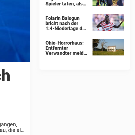
Spieler taten, als
sie Donald Trump
bei WM-Pokal-
Folarin Balogun
Übergabe
bricht nach der
gegenüberstanden,
1:4-Niederlage der
konnte keiner
USA gegen Belgien
übersehen
Schweigen zur
Ohio-Horrorhaus:
Kontroverse um
Entfernter
die Sperre
Verwandter meldet
sich zu Wort und
enthüllt
schockierende
ch
Details
egangen,
u, die als