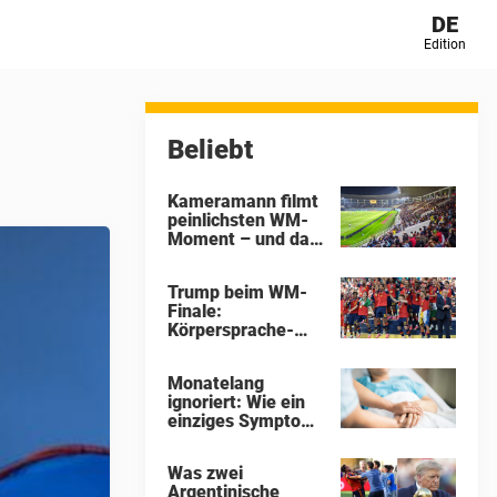
DE
Edition
Beliebt
Kameramann filmt
peinlichsten WM-
Moment – und das
Internet hat seine
Theorien
Trump beim WM-
Finale:
Körpersprache-
Experte enthüllt,
was wirklich auf
Monatelang
der Bühne
ignoriert: Wie ein
passierte
einziges Symptom
fast das Leben
einer 34-Jährigen
Was zwei
kostete
Argentinische