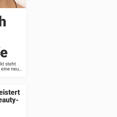
h
fe
kt steht
 eine neue
eistert
eauty-