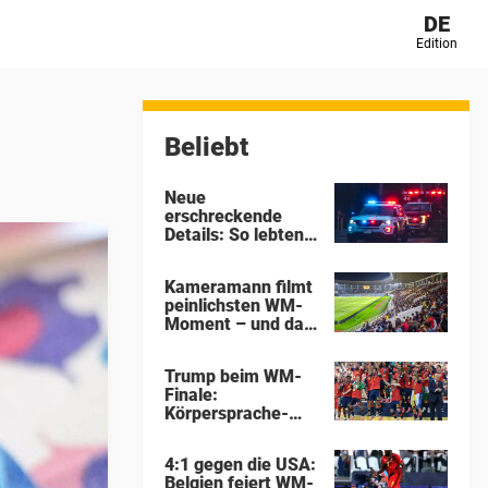
DE
Edition
Beliebt
Neue
erschreckende
Details: So lebten
die 16 Kinder im
Horrorhaus von
Kameramann filmt
Ohio wirklich
peinlichsten WM-
Moment – und das
Internet hat seine
Theorien
Trump beim WM-
Finale:
Körpersprache-
Experte enthüllt,
was wirklich auf
4:1 gegen die USA:
der Bühne
Belgien feiert WM-
passierte