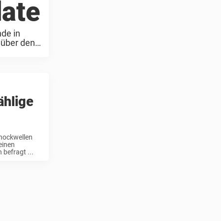
date
de in
 über den
ählige
chockwellen
einen
befragt ...