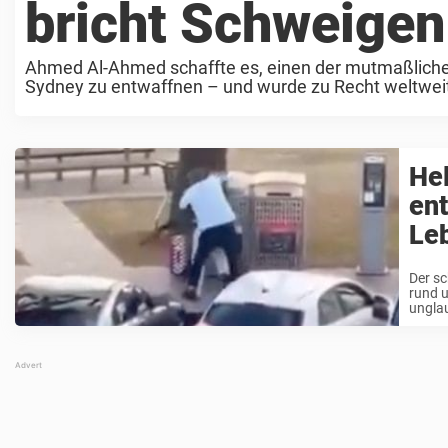
bricht Schweigen
Ahmed Al-Ahmed schaffte es, einen der mutmaßlich
Sydney zu entwaffnen – und wurde zu Recht weltweit a
Bondi Beach-Helden ...
He
ent
Le
Der s
rund u
unglau