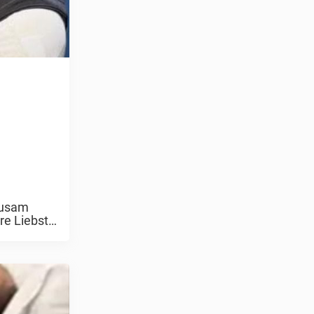
ausam
ere Liebsten