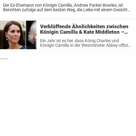
Der Ex-Ehemann von Königin Camilla, Andrew Parker-Bowles, ist
Berichten zufolge auf dem besten Weg, die Liebe mit einem Gesicht
wiederzufinden, das den meisten Briten vertraut ist. Der ehemalige
Offizier der Royal Horse Guards, 84, ist ...
Verblüffende Ähnlichkeiten zwischen
Königin Camilla & Kate Middleton –
bestätigt, was wir vermutet haben
Ein Jahr ist es her, dass König Charles und
Königin Camilla in der Westminster Abbey offiziell
gekrönt wurden. Die Krönung fand etwa sechs
Monate nach dem Tod von Königin Elizabeth
statt, und jetzt, ein Jahr ...