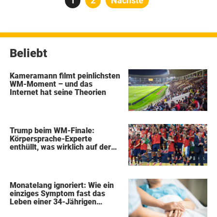
Seite
1
Seite
2
Nächste
der
Beiträge
Beliebt
Kameramann filmt peinlichsten
WM-Moment – und das
Internet hat seine Theorien
Trump beim WM-Finale:
Körpersprache-Experte
enthüllt, was wirklich auf der
Bühne passierte
Monatelang ignoriert: Wie ein
einziges Symptom fast das
Leben einer 34-Jährigen
kostete