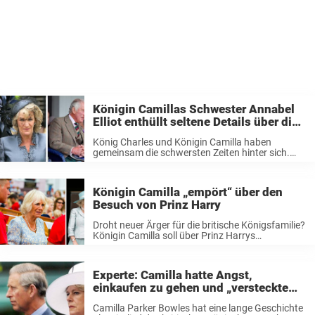
Königin Camillas Schwester Annabel
Elliot enthüllt seltene Details über die
Ehe von König Charles
König Charles und Königin Camilla haben
gemeinsam die schwersten Zeiten hinter sich.
Dann wurde Anfang des Jahre auch noch die
Krebsdiagnose von Charles publik. Ihre
wechselvolle Geschichte begann mit ihrer
Königin Camilla „empört“ über den
berüchtigten Affäre, als sie noch ...
Besuch von Prinz Harry
Droht neuer Ärger für die britische Königsfamilie?
Königin Camilla soll über Prinz Harrys
Entscheidung, über den Atlantik nach Hause zu
eilen, nachdem er von der Krebsdiagnose seines
Vaters erfahren hatte, ohne vorher die
Experte: Camilla hatte Angst,
Zustimmung des ...
einkaufen zu gehen und „versteckte
sich in ihrem Haus“, als die Affäre mit
Camilla Parker Bowles hat eine lange Geschichte
Charles bekannt wurde