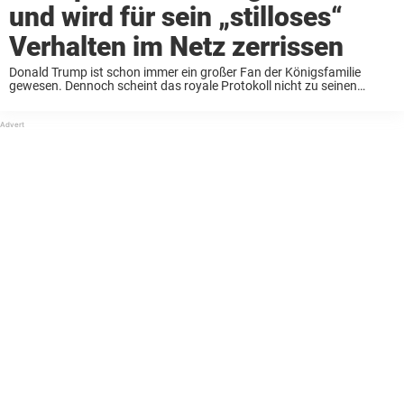
und wird für sein „stilloses“
Verhalten im Netz zerrissen
Donald Trump ist schon immer ein großer Fan der Königsfamilie
gewesen. Dennoch scheint das royale Protokoll nicht zu seinen
bevorzugten Lektüren zu gehören. Bei einem Auftritt mit König
Charles und Königin Camilla im Weißen Haus ...