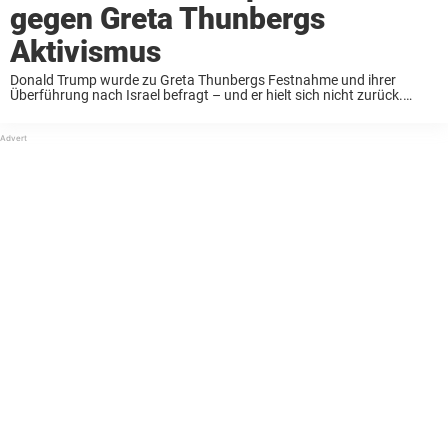
gegen Greta Thunbergs
Aktivismus
Donald Trump wurde zu Greta Thunbergs Festnahme und ihrer
Überführung nach Israel befragt – und er hielt sich nicht zurück.
Ganz im Trump-Stil nutzte der Präsident den Moment, um scharfe
Spitzen gegen Thunberg loszulassen und ...