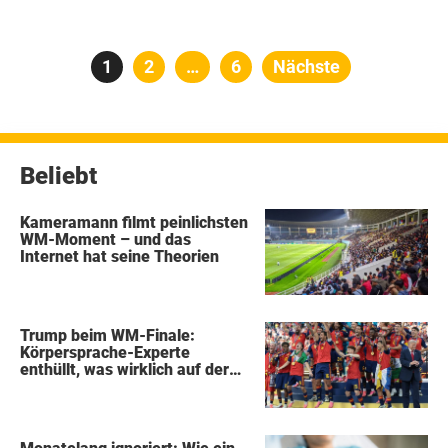
Seitennummerierung
Seite
1
Seite
2
…
Seite
6
Nächste
der
Beiträge
Beliebt
Kameramann filmt peinlichsten
WM-Moment – und das
Internet hat seine Theorien
Trump beim WM-Finale:
Körpersprache-Experte
enthüllt, was wirklich auf der
Bühne passierte