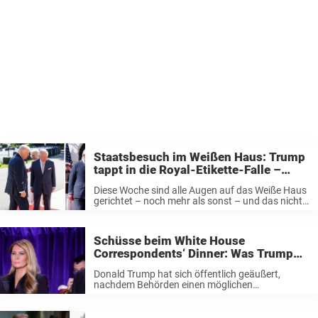
Staatsbesuch im Weißen Haus: Trump
tappt in die Royal-Etikette-Falle –
wieder einmal
Diese Woche sind alle Augen auf das Weiße Haus
gerichtet – noch mehr als sonst – und das nicht
nur wegen der unangenehmen Szenen beim
White House Correspondents‘ Dinner am
Wochenende. Trump empfängt König Charles ...
Schüsse beim White House
Correspondents‘ Dinner: Was Trump
über den Moment des Angriffs verrät
Donald Trump hat sich öffentlich geäußert,
nachdem Behörden einen möglichen
Attentatsversuch beim White House
Correspondents‘ Dinner untersuchen. Laut US-
Medienberichten soll ein als Cole Tomas Allen