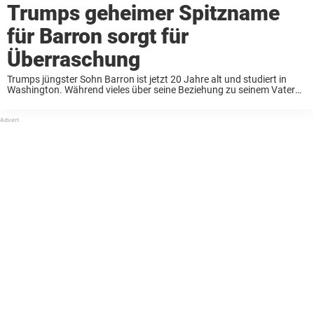
Trumps geheimer Spitzname
für Barron sorgt für
Überraschung
Trumps jüngster Sohn Barron ist jetzt 20 Jahre alt und studiert in
Washington. Während vieles über seine Beziehung zu seinem Vater
privat bleibt, ist kürzlich ein kleines, aber bemerkenswertes Detail ans
Licht gekommen: Donalds überraschender ...