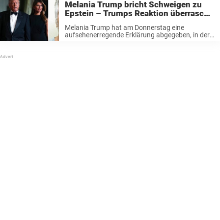
Melania Trump bricht Schweigen zu
identifizierter Mann das Veranstaltungsgelände
Epstein – Trumps Reaktion überrascht
betreten haben, während er Schusswaffen und ...
alle
Melania Trump hat am Donnerstag eine
aufsehenerregende Erklärung abgegeben, in der
die First Lady aus dem Nichts jegliche
Verbindung zum verstorbenen verurteilten
Menschenhändler Jeffrey Epstein bestritt. Kurz
darauf machte Präsident Donald Trump eine
überraschende Aussage ...