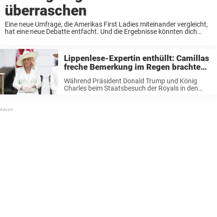
überraschen
Eine neue Umfrage, die Amerikas First Ladies miteinander vergleicht,
hat eine neue Debatte entfacht. Und die Ergebnisse könnten dich
überraschen… Während einige Frauen, die diese Rolle innehatten,
noch Jahrzehnte später weithin bewundert werden, befindet sich ...
Lippenlese-Expertin enthüllt: Camillas
freche Bemerkung im Regen brachte
Melania zum Staunen
Während Präsident Donald Trump und König
Charles beim Staatsbesuch der Royals in den
USA im Mittelpunkt standen, spielten auch First
Lady Melania Trump und Königin Camilla
wichtige Rollen. Am Dienstag nahmen alle vier an
einer ...