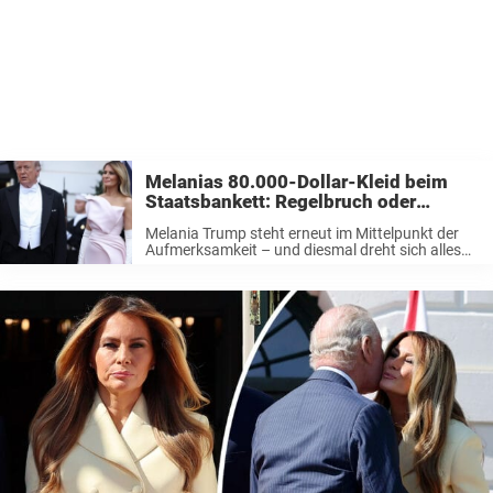
Melanias 80.000-Dollar-Kleid beim
Staatsbankett: Regelbruch oder
mutige Modewahl?
Melania Trump steht erneut im Mittelpunkt der
Aufmerksamkeit – und diesmal dreht sich alles
um royales Protokoll und ein 80.000-Dollar-Kleid.
Beim prunkvollen Staatsbankett im Weißen Haus
zu Ehren von König Charles III. und Königin
Camilla ...