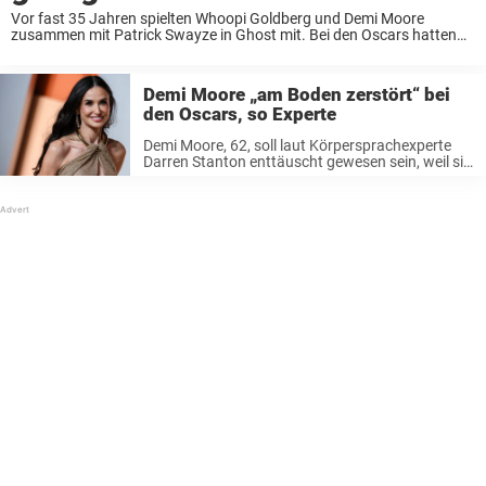
Vor fast 35 Jahren spielten Whoopi Goldberg und Demi Moore
zusammen mit Patrick Swayze in Ghost mit. Bei den Oscars hatten
die beiden jetzt ein süßes Wiedersehen, das aber wohl damit endete,
dass Whoopi Demi ...
Demi Moore „am Boden zerstört“ bei
den Oscars, so Experte
Demi Moore, 62, soll laut Körpersprachexperte
Darren Stanton enttäuscht gewesen sein, weil sie
den Oscar als beste Hauptdarstellerin nicht
gewann.. Demi Moore bei den Oscars Bei den 97.
Academy Awards am Sonntagabend in Los
Angeles ...