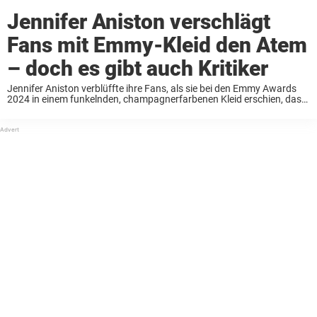
Jennifer Aniston verschlägt
Fans mit Emmy-Kleid den Atem
– doch es gibt auch Kritiker
Jennifer Aniston verblüffte ihre Fans, als sie bei den Emmy Awards
2024 in einem funkelnden, champagnerfarbenen Kleid erschien, das
nach eigenen Angaben mit Perlen und Strasssteinen
„zusammengehalten“ wurde. Der 55-jährige „Friends“-Star ließ viele
Menschen atemlos ...