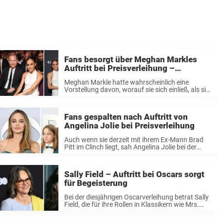
Fans besorgt über Meghan Markles
Auftritt bei Preisverleihung –
besorgniserregendes Detail
Meghan Markle hatte wahrscheinlich eine
Vorstellung davon, worauf sie sich einließ, als sie
in die britische Königsfamilie einheiratete.
Schließlich haben schon früher Frauen königliche
Männer geheiratet und mussten dafür jede
Fans gespalten nach Auftritt von
Menge öffentliche Kritik einstecken. Doch ...
Angelina Jolie bei Preisverleihung
Auch wenn sie derzeit mit ihrem Ex-Mann Brad
Pitt im Clinch liegt, sah Angelina Jolie bei der
Verleihung der Tony Awards 2024 so strahlend
wie immer aus. Die Schauspielerin kam am
Sonntag (16. Juni) in ...
Sally Field – Auftritt bei Oscars sorgt
für Begeisterung
Bei der diesjährigen Oscarverleihung betrat Sally
Field, die für ihre Rollen in Klassikern wie Mrs.
Doubtfire und Ein Platz im Herzen bekannt ist, die