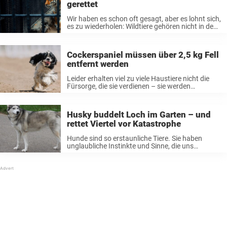
gerettet
Wir haben es schon oft gesagt, aber es lohnt sich,
es zu wiederholen: Wildtiere gehören nicht in den
Zirkus. Die bengalische Tigerin Aasha ist ein
weiteres Beispiel für ein vom Zirkus
missbrauchtes Tier. Doch zum ...
Cockerspaniel müssen über 2,5 kg Fell
entfernt werden
Leider erhalten viel zu viele Haustiere nicht die
Fürsorge, die sie verdienen – sie werden
vernachlässigt oder, schlimmer noch,
misshandelt. Als Tierliebhaber brechen mir solche
Fälle immer das Herz. Es gibt einfach keine gute
Husky buddelt Loch im Garten – und
Entschuldigung ...
rettet Viertel vor Katastrophe
Hunde sind so erstaunliche Tiere. Sie haben
unglaubliche Instinkte und Sinne, die uns
Menschen fehlen – und oft können sie
lebensrettend sein. Das ist die Geschichte eines
heldenhaften Hundes, der eine Nachbarschaft in
Philadelphia vor ...