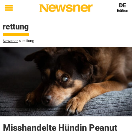
DE
Edition
Toggle
menu
rettung
Newsner
»
rettung
Misshandelte Hündin Peanut