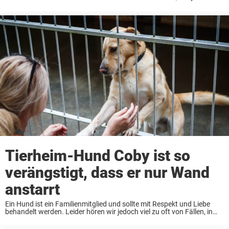
wütend werden kann, dass er einen armen, unschuldigen Hund
schlecht behandelt. Kürzlich spazierten zwei ...
Tierheim-Hund Coby ist so
verängstigt, dass er nur Wand
anstarrt
Ein Hund ist ein Familienmitglied und sollte mit Respekt und Liebe
behandelt werden. Leider hören wir jedoch viel zu oft von Fällen, in
denen sie für ihre Besitzer unbequem werden und wie ein ungeliebtes
Möbelstück ...