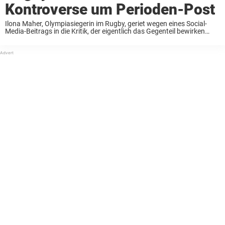
Kontroverse um Perioden-Post
Ilona Maher, Olympiasiegerin im Rugby, geriet wegen eines Social-
Media-Beitrags in die Kritik, der eigentlich das Gegenteil bewirken
sollte. Sie teilte eine Reihe von Fotos, die sie als stark und inspirierend
empfand. Doch die Reaktionen fielen ...