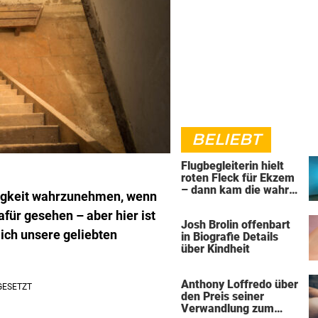
BELIEBT
Flugbegleiterin hielt
roten Fleck für Ekzem
– dann kam die wahre
ähigkeit wahrzunehmen, wenn
Diagnose
für gesehen – aber hier ist
Josh Brolin offenbart
lich unsere geliebten
in Biografie Details
über Kindheit
Anthony Loffredo über
den Preis seiner
Verwandlung zum