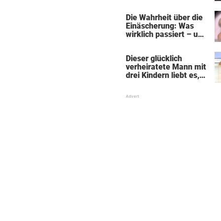
„Black Alien"
Die Wahrheit über die
Einäscherung: Was
wirklich passiert – und
was sie für die Seele
bedeutet
Dieser glücklich
verheiratete Mann mit
drei Kindern liebt es,
Absätze und Röcke zu
tragen