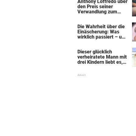
Anthony Loffredo über
den Preis seiner
Verwandlung zum
„Black Alien"
Die Wahrheit über die
Einäscherung: Was
wirklich passiert – und
was sie für die Seele
bedeutet
Dieser glücklich
verheiratete Mann mit
drei Kindern liebt es,
Absätze und Röcke zu
tragen