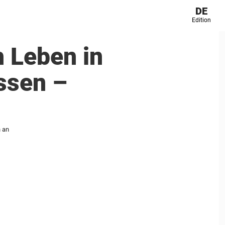
DE
Edition
h Leben in
assen –
n an