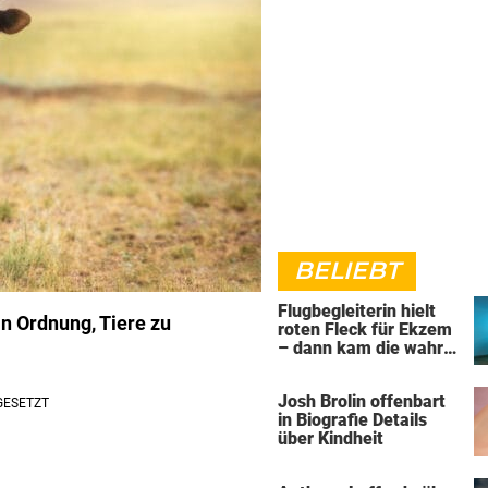
BELIEBT
Flugbegleiterin hielt
in Ordnung, Tiere zu
roten Fleck für Ekzem
– dann kam die wahre
Diagnose
Josh Brolin offenbart
in Biografie Details
über Kindheit