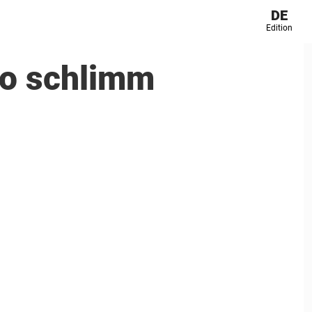
DE
Edition
 so schlimm