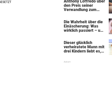
Anthony Loffredo über
den Preis seiner
Verwandlung zum
„Black Alien"
Die Wahrheit über die
Einäscherung: Was
wirklich passiert – und
was sie für die Seele
bedeutet
Dieser glücklich
verheiratete Mann mit
drei Kindern liebt es,
Absätze und Röcke zu
tragen