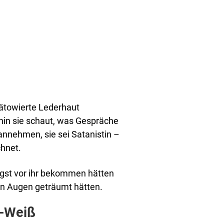
 tätowierte Lederhaut
in sie schaut, was Gespräche
nehmen, sie sei Satanistin –
chnet.
ngst vor ihr bekommen hätten
en Augen geträumt hätten.
z-Weiß