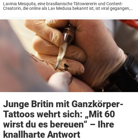
Lavinia Mesquita, eine brasilianische Tätowiererin und Content-
Creatorin, die online als Lav Medusa bekannt ist, ist viral gegangen,
nachdem sie die verheerenden Folgen ihrer Augapfel-Tätowierungen
– an beiden Augen – öffentlich gemacht hat. Die brasilianische
Influencerin ...
Junge Britin mit Ganzkörper-
Tattoos wehrt sich: „Mit 60
wirst du es bereuen“ – Ihre
knallharte Antwort