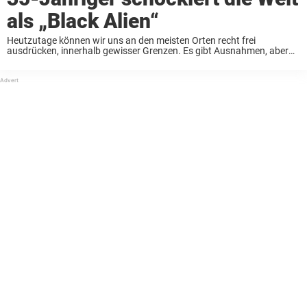
als „Black Alien“
Heutzutage können wir uns an den meisten Orten recht frei
ausdrücken, innerhalb gewisser Grenzen. Es gibt Ausnahmen, aber
im Allgemeinen haben Menschen nie zuvor so viel Freiheit in Mode
und Stil gehabt. Das ist gut ...