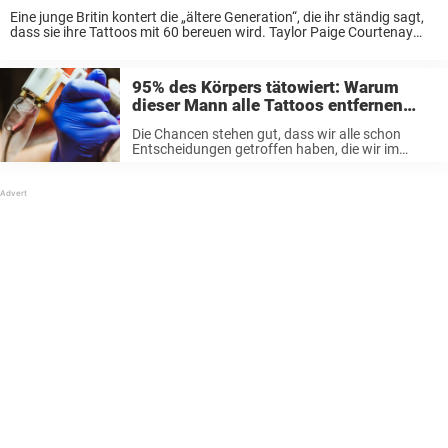
Eine junge Britin kontert die „ältere Generation“, die ihr ständig sagt,
dass sie ihre Tattoos mit 60 bereuen wird. Taylor Paige Courtenay
gibt zwar zu, dass sie wohl nie „das Mädchen sein wird, das Männer
...
95% des Körpers tätowiert: Warum
dieser Mann alle Tattoos entfernen
lässt
Die Chancen stehen gut, dass wir alle schon
Entscheidungen getroffen haben, die wir im
Leben bereuen, dass wir alle Beschlüsse gefasst
haben, von denen wir uns später gewünscht
hätten, wir hätten es nicht getan.
Glücklicherweise ...