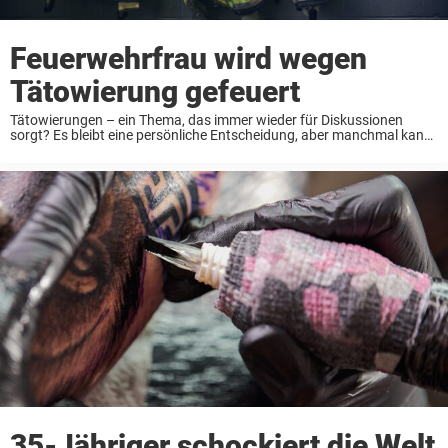
Feuerwehrfrau wird wegen
Tätowierung gefeuert
Tätowierungen – ein Thema, das immer wieder für Diskussionen
sorgt? Es bleibt eine persönliche Entscheidung, aber manchmal kann
die Tinte zu unerwarteten Konsequenzen führen. Frag nur Kay’Ana
Adams, eine Feuerwehrfrau aus dem US-Bundesstaat Alabama,
deren ...
35-Jähriger schockiert die Welt