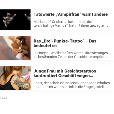
Tätowierte „Vampirfrau“ warnt andere
Maria José Cristerna, bekannt als der
„wahrhaftige Vampir“, hat mit ihren gewagten
und extremen Körpermodifikationen die
Aufmerksamkeit der Welt erregt. Von auffälligen
Tätowierungen bis hin zu wilden Piercings – sie
Das „Drei-Punkte-Tattoo“ – Das
ist nicht zu übersehen. Hinter ...
bedeutet es
In einigen Gesellschaften waren Tätowierungen
zu bestimmten Zeiten der Geschichte verpönt,
aber heute werden sie als Ausdruck der
Persönlichkeit weitgehend akzeptiert. Tattoo drei
Punkte – Bedeutung In den meisten Fällen haben
Junge Frau mit Gesichtstattoos
Tattoos zumindest eine gewisse ...
konfrontiert Geschäft wegen
Jobabsage
Jeder, der schon einmal eine Jobabsage erhalten
hat, hat sich wahrscheinlich die Frage gestellt,
was ihn für die Stelle disqualifiziert hat. Lag es an
mangelnden Fähigkeiten, an der Art, wie du dich
präsentiert hast, oder ...