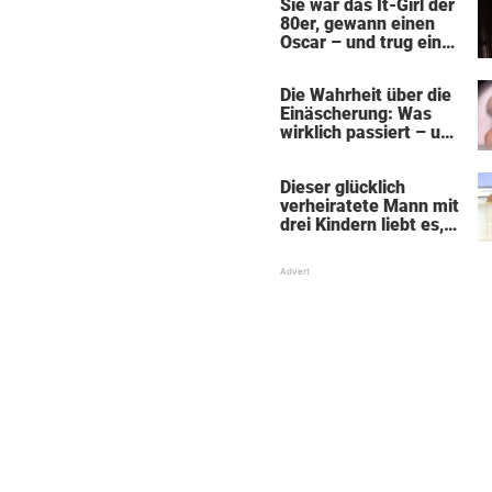
Sie war das It-Girl der
80er, gewann einen
Oscar – und trug ein
dunkles Geheimnis
aus ihrer Kindheit mit
Die Wahrheit über die
sich
Einäscherung: Was
wirklich passiert – und
was sie für die Seele
bedeutet
Dieser glücklich
verheiratete Mann mit
drei Kindern liebt es,
Absätze und Röcke zu
tragen