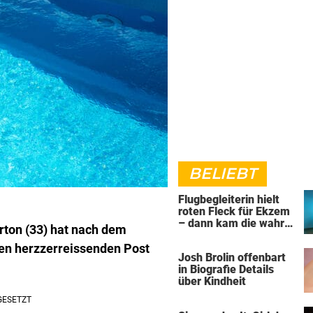
BELIEBT
Flugbegleiterin hielt
roten Fleck für Ekzem
– dann kam die wahre
rton (33) hat nach dem
Diagnose
nen herzzerreissenden Post
Josh Brolin offenbart
in Biografie Details
über Kindheit