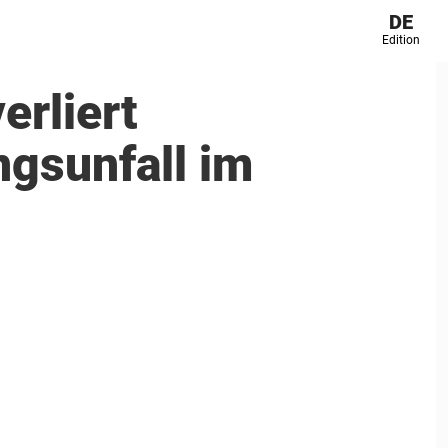
DE
Edition
erliert
ngsunfall im