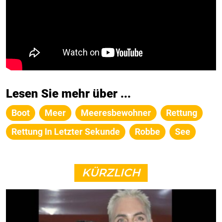
Lesen Sie mehr über ...
Boot
Meer
Meeresbewohner
Rettung
Rettung In Letzter Sekunde
Robbe
See
KÜRZLICH