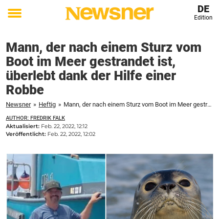
DE
Edition
Toggle
menu
Mann, der nach einem Sturz vom
Boot im Meer gestrandet ist,
überlebt dank der Hilfe einer
Robbe
Newsner
»
Heftig
»
Mann, der nach einem Sturz vom Boot im Meer gestrandet ist, überlebt dank der Hilfe einer Robbe
AUTHOR: FREDRIK FALK
Aktualisiert:
Feb. 22, 2022, 12:12
Veröffentlicht:
Feb. 22, 2022, 12:02