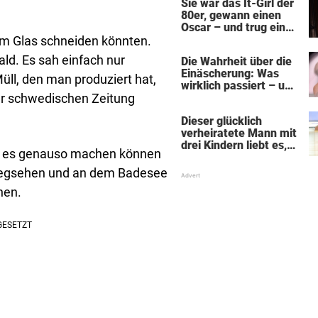
Sie war das It-Girl der
80er, gewann einen
Oscar – und trug ein
dunkles Geheimnis
a am Glas schneiden könnten.
aus ihrer Kindheit mit
ld. Es sah einfach nur
Die Wahrheit über die
sich
Einäscherung: Was
ll, den man produziert hat,
wirklich passiert – und
r schwedischen Zeitung
was sie für die Seele
bedeutet
Dieser glücklich
verheiratete Mann mit
drei Kindern liebt es,
en es genauso machen können
Absätze und Röcke zu
tragen
wegsehen und an dem Badesee
nen.