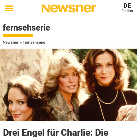
DE
Edition
Toggle
menu
fernsehserie
Newsner
»
fernsehserie
Drei Engel für Charlie: Die