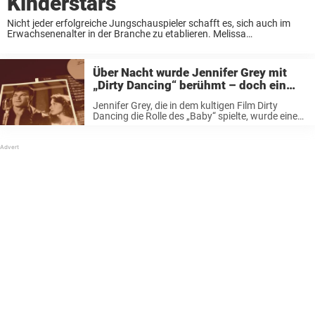
Kinderstars
Nicht jeder erfolgreiche Jungschauspieler schafft es, sich auch im
Erwachsenenalter in der Branche zu etablieren. Melissa
Gilbert arbeitete nach ihrer Rolle in Unsere kleine Farm weiter als
Schauspielerin. Ihr Bruder Jonathan Gilbert hingegen entschied sich
für ...
Über Nacht wurde Jennifer Grey mit
„Dirty Dancing“ berühmt – doch ein
Autounfall trübte die Freude über ihren
Jennifer Grey, die in dem kultigen Film Dirty
Erfolg
Dancing die Rolle des „Baby“ spielte, wurde eine
großartige Karriere vorausgesagt. Doch es sollte
nicht sein. Stattdessen änderte ein tragischer
Unfall alles und zwang sie, der Filmindustrie ...