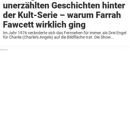
unerzählten Geschichten hinter
der Kult-Serie – warum Farrah
Fawcett wirklich ging
Im Jahr 1976 veränderte sich das Fernsehen für immer, als Drei Engel
für Charlie (Charlie’s Angels) auf die Bildfläche trat. Die Show
unterhielt nicht nur, sondern schrieb das Regelwerk darüber neu, was
weibliche Heldinnen sein konnten. Farrah ...