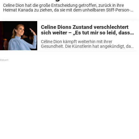
Celine Dion hat die große Entscheidung getroffen, zurück in ihre
Heimat Kanada zu ziehen, da sie mit dem unheilbaren Stiff-Person-
Syndrom kämpft. Celine Dion – Stiff-Person-Syndrom Über den
Gesundheitszustand der legendären Sängerin wurde im vergangenen
Jahr ...
Celine Dions Zustand verschlechtert
sich weiter – „Es tut mir so leid, dass
ich euch alle enttäuschen muss…“
Céline Dion kämpft weiterhin mit ihrer
Gesundheit. Die Künstlerin hat angekündigt, dass
sie ihre gesamte anstehende Welttournee
absagen wird. „Es tut mir so leid, euch alle wieder
einmal zu enttäuschen…“, schrieb sie auf Twitter.
Celine ...