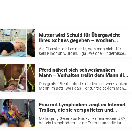
Mutter wird Schuld für Übergewicht
ihres Sohnes gegeben – Wochen
später kämpft der 2-jährige um sein
Als Elternteil gibt es nichts, was man nicht für
Leben
sein Kind tun würden. Egal, welche Hindernisse
sich einem in den Weg stellen, man unternimmt
alles, damit es dem Kind gut geht. Viele Eltern
stimmen wahrscheinlich ...
Pferd nähert sich schwerkrankem
Mann – Verhalten treibt dem Mann die
Tränen in die Augen
Das große Pferd nähert sich dem schwerkranken
Mann im Bett. Was das Tier tur, treibt dem Mann
die Tränen in die Augen. Audrie Spakes Vater
João hat seit einiger Zeit mit seiner Gesundheit
zu kämpfen ...
Frau mit Lymphödem zeigt es Internet-
Trollen, die sie verspotteten und
beleidigten
Mahogany Geter aus Knoxville (Tennessee, USA)
hat ein Lymphödem – eine Erkrankung, die ihr
Bein über das normale Maß hinaus anschwellen
ließ. Laut der Mayo Clinic wird es in der Regel