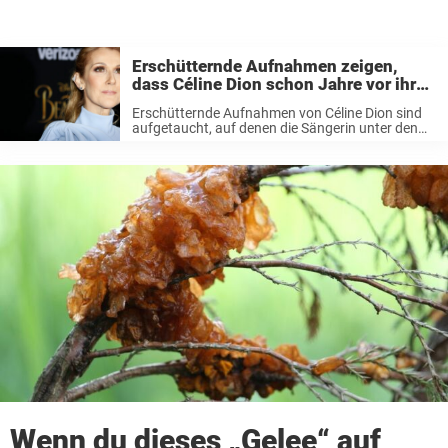
Erschütternde Aufnahmen zeigen,
dass Céline Dion schon Jahre vor ihrer
Diagnose litt
Erschütternde Aufnahmen von Céline Dion sind
aufgetaucht, auf denen die Sängerin unter den
Symptomen des lähmenden Still-Person-
Syndroms (SPS) leidet. Im Jahr 2022 teilte die
Dion erstmals mit, dass bei ihr die unheilbare
neurologische Autoimmunerkrankung
diagnostiziert ...
Wenn du dieses „Gelee“ auf