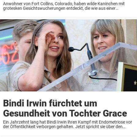
Anwohner von Fort Collins, Colorado, haben wilde Kaninchen mit
grotesken Gesichtswucherungen entdeckt, die wie aus einer
Horrorgeschichte zu stammen scheinen. Lokale Fotografien zeigen
Häschen mit dem, was wie dunkle, stummelartige Tentakel aussieht,
die aus ihren ...
Bindi Irwin fürchtet um
Gesundheit von Tochter Grace
Ein Jahrzehnt lang hat Bindi Irwin ihren Kampf mit Endometriose vor
der Öffentlichkeit verborgen gehalten. Jetzt spricht sie über den
Schmerz und die Ungewissheit, die ihren Weg geprägt haben – nicht
nur für sich selbst, ...