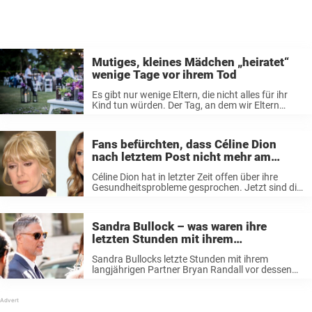
Mutiges, kleines Mädchen „heiratet“
wenige Tage vor ihrem Tod
Es gibt nur wenige Eltern, die nicht alles für ihr
Kind tun würden. Der Tag, an dem wir Eltern
werden, verändert unser Leben auf
unbeschreibliche Weise. Wir akzeptieren, dass wir
den Rest unserer Zeit auf ...
Fans befürchten, dass Céline Dion
nach letztem Post nicht mehr am
Leben ist – Schwester gibt traurige
Céline Dion hat in letzter Zeit offen über ihre
Updates
Gesundheitsprobleme gesprochen. Jetzt sind die
Fans der Sängerin sehr besorgt darüber, wie es
ihr geht. Lesen Sie weiter, um mehr darüber zu
erfahren, was ihre Fans ...
Sandra Bullock – was waren ihre
letzten Stunden mit ihrem
verstorbenen Partner
Sandra Bullocks letzte Stunden mit ihrem
langjährigen Partner Bryan Randall vor dessen
Tod wurden von nun der Schwester der
Schauspielerin enthüllt. Sandra Bullock –
langjähriger Partner stirbt an ALS Die „Oceans 8“-
Darstellerin verlor ihren 57-jährigen ...