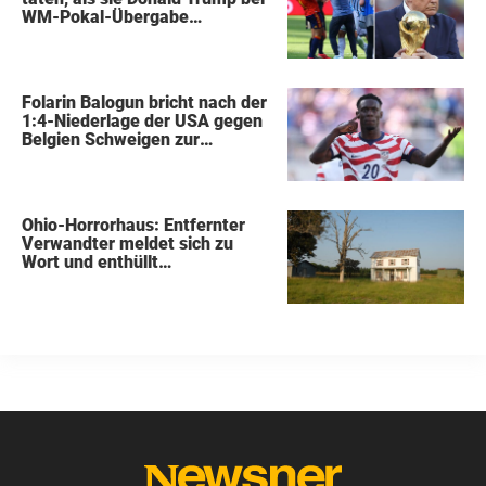
WM-Pokal-Übergabe
gegenüberstanden, konnte
keiner übersehen
Folarin Balogun bricht nach der
1:4-Niederlage der USA gegen
Belgien Schweigen zur
Kontroverse um die Sperre
Ohio-Horrorhaus: Entfernter
Verwandter meldet sich zu
Wort und enthüllt
schockierende Details