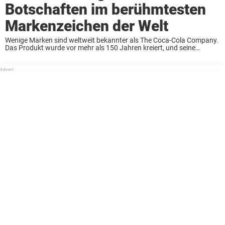
Botschaften im berühmtesten
Markenzeichen der Welt
Wenige Marken sind weltweit bekannter als The Coca-Cola Company.
Das Produkt wurde vor mehr als 150 Jahren kreiert, und seine
Popularität ist noch untertrieben. Präsident Donald Trump
konsumiert Berichten zufolge täglich 12 Dosen Diet Coke ...