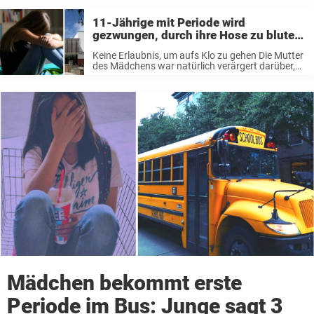
11-Jährige mit Periode wird
gezwungen, durch ihre Hose zu bluten,
nachdem Lehrerin sie nicht zur Toilette
Keine Erlaubnis, um aufs Klo zu gehen Die Mutter
gehen lässt
des Mädchens war natürlich verärgert darüber,
wie die Schule ihre Tochter behandelte, und hatte
Zweifel, ob die Schule mit den Grundbedürfnissen
der jungen Mädchen angemessen umging. ...
Mädchen bekommt erste
Periode im Bus: Junge sagt 3