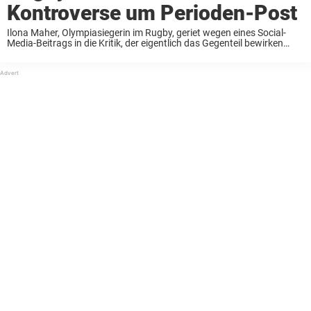
Kontroverse um Perioden-Post
Ilona Maher, Olympiasiegerin im Rugby, geriet wegen eines Social-
Media-Beitrags in die Kritik, der eigentlich das Gegenteil bewirken
sollte. Sie teilte eine Reihe von Fotos, die sie als stark und inspirierend
empfand. Doch die Reaktionen fielen ...