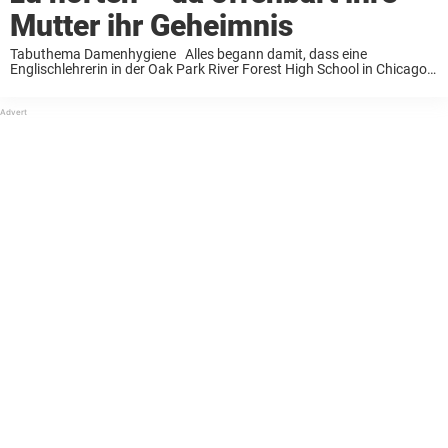
Mutter ihr Geheimnis
Tabuthema Damenhygiene Alles begann damit, dass eine
Englischlehrerin in der Oak Park River Forest High School in Chicago
von ihren Schülern verlangte, sich in einem Aufsatz einem sozialen
Thema zu widmen. Da kam Lily ...