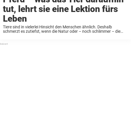
tut, lehrt sie eine Lektion fürs
Leben
Tiere sind in vielerlei Hinsicht den Menschen ähnlich. Deshalb
schmerzt es zutiefst, wenn die Natur oder – noch schlimmer – die
Tiere schlecht behandelt oder ausgenutzt werden. Man kann es in
Zoos und an anderen ...