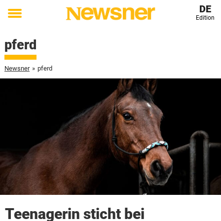
DE
Edition
Toggle
menu
pferd
Newsner
»
pferd
Teenagerin sticht bei