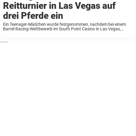
Reitturnier in Las Vegas auf
drei Pferde ein
Ein Teenager-Mädchen wurde festgenommen, nachdem bei einem
Barrel-Racing-Wettbewerb im South Point Casino in Las Vegas,
Nevada, drei Pferde durch einen scharfen Gegenstand verletzt
wurden. Barrel Racing ist eine im amerikanischen Westen beliebte
Reitsportdisziplin, bei der ...