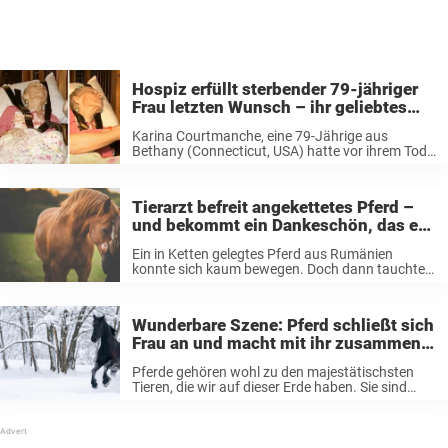
Hospiz erfüllt sterbender 79-jähriger
Frau letzten Wunsch – ihr geliebtes
Pferd ein letztes Mal zu sehen
Karina Courtmanche, eine 79-Jährige aus
Bethany (Connecticut, USA) hatte vor ihrem Tod
einen Wunsch: Sie wollte ihr geliebtes Pferd Bella
ein letztes Mal sehen. Letzter Wunsch: ihr
geliebtes Pferd sehen Wie KLTV berichtet,
Tierarzt befreit angekettetes Pferd –
befindet sich ...
und bekommt ein Dankeschön, das er
nie vergessen wird
Ein in Ketten gelegtes Pferd aus Rumänien
konnte sich kaum bewegen. Doch dann tauchten
seine Retter auf, und die Bilder von der Befreiung
berühren sehr. Tiere sollten immer mit Respekt
behandelt werden – doch leider ...
Wunderbare Szene: Pferd schließt sich
Frau an und macht mit ihr zusammen
Schneeengel
Pferde gehören wohl zu den majestätischsten
Tieren, die wir auf dieser Erde haben. Sie sind
extrem intelligent, stark und vor allem:
wunderschön. Ein Video auf YouTube zeigt die
Bindung, die ein Mensch und ein Pferd ...