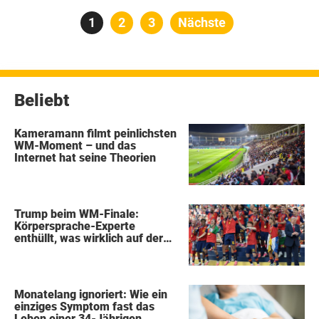
Seitennummerierung
Seite
1
Seite
2
Seite
3
Nächste
der
Beiträge
Beliebt
Kameramann filmt peinlichsten
WM-Moment – und das
Internet hat seine Theorien
Trump beim WM-Finale:
Körpersprache-Experte
enthüllt, was wirklich auf der
Bühne passierte
Monatelang ignoriert: Wie ein
einziges Symptom fast das
Leben einer 34-Jährigen