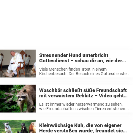
Streunender Hund unterbricht
Gottesdienst – schau dir an, wie der
Priester reagiert
Viele Menschen finden Trost in einem
Kirchenbesuch. Der Besuch eines Gottesdienstes
kann einem das Gefühl geben, nicht allein zu sein,
wenn man sich verloren fühlt – und es stellt sich
heraus, dass das für Tiere ...
Waschbär schließt süße Freundschaft
mit verwaistem Rehkitz – Video geht
viral
Es ist immer wieder herzerwärmend zu sehen,
wie Freundschaften zwischen Tieren entstehen.
Manchmal sind Freundschaften sogar
artübergreifend. So wie die liebevolle Verbindung
zwischen einem Rehkitz und einem Waschbären,
Kleinwüchsige Kuh, die von eigener
die in einem Video zu sehen ist. ...
Herde verstoßen wurde, freundet sich