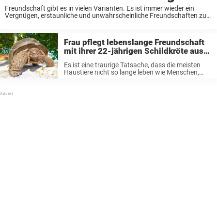
Freundschaft gibt es in vielen Varianten. Es ist immer wieder ein
Vergnügen, erstaunliche und unwahrscheinliche Freundschaften zu
beobachten, die sich entwickeln können! Das Phänomen, dass
Menschen beste Freunde mit Tieren werden, hat uns schon immer ...
Frau pflegt lebenslange Freundschaft
mit ihrer 22-jährigen Schildkröte aus
Kindertagen – jetzt sind sie virale
Es ist eine traurige Tatsache, dass die meisten
Stars
Haustiere nicht so lange leben wie Menschen,
und viele von uns mussten sich irgendwann in
ihrem Leben von einem geliebten Haustier
verabschieden. Aber was wäre, wenn unsere ...