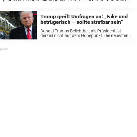
Obwohl sie einige öffentliche Auftritte hatte, ist Melania größtenteils
im Hintergrund geblieben. Jetzt enthüllt ...
Trump greift Umfragen an: „Fake und
betrügerisch – sollte strafbar sein“
Donald Trumps Beliebtheit als Präsident ist
derzeit nicht auf dem Höhepunkt. Die neuesten
Umfragen zeigen, dass er vor den Midterms viel
Arbeit vor sich hat – doch das scheint ihn nicht
wirklich zu kümmern. Nach ...