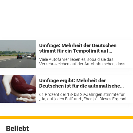
Umfrage: Mehrheit der Deutschen
stimmt für ein Tempolimit auf
Autobahnen
Viele Autofahrer lieben es, sobald sie das
Verkehrszeichen auf der Autobahn sehen, dass
ab jetzt so schnell gefahren darf, wie man
möchte. Das Gaspedal wird durchgetreten und
der Rausch der Geschwindigkeit erfasst den
Umfrage ergibt: Mehrheit der
Fahrer. Laut ...
Deutschen ist für die automatische
Organspende
61 Prozent der 18- bis 29-Jährigen stimmte für
„Ja, auf jeden Fall“ und „Eher ja“. Dieses Ergebnis
zeigt eine repräsentative Umfrage, die exklusiv
vom Meinungsforschungsinstitut Civey im
Auftrag von WELT erhoben wurde. Mein Körper,
meine ...
Beliebt