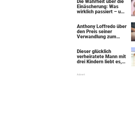
Die Wahrheit über die
Einäscherung: Was
wirklich passiert – und
was sie für die Seele
bedeutet
Anthony Loffredo über
den Preis seiner
Verwandlung zum
„Black Alien"
Dieser glücklich
verheiratete Mann mit
drei Kindern liebt es,
Absätze und Röcke zu
tragen