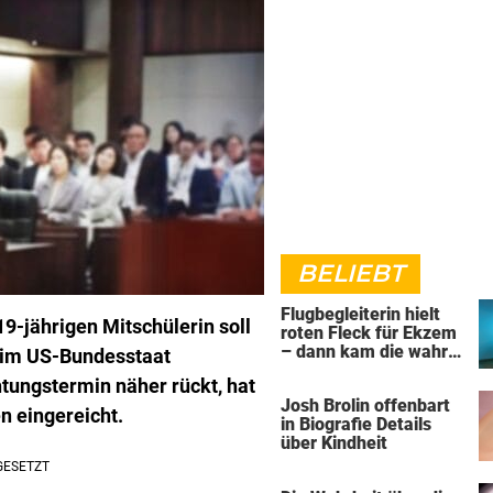
BELIEBT
Flugbegleiterin hielt
9-jährigen Mitschülerin soll
roten Fleck für Ekzem
– dann kam die wahre
n im US-Bundesstaat
Diagnose
htungstermin näher rückt, hat
Josh Brolin offenbart
n eingereicht.
in Biografie Details
über Kindheit