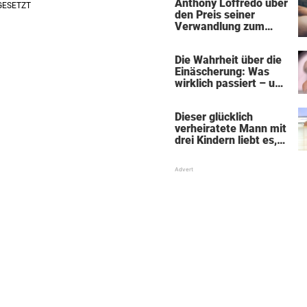
Anthony Loffredo über
den Preis seiner
Verwandlung zum
„Black Alien"
Die Wahrheit über die
Einäscherung: Was
wirklich passiert – und
was sie für die Seele
bedeutet
Dieser glücklich
verheiratete Mann mit
drei Kindern liebt es,
Absätze und Röcke zu
tragen