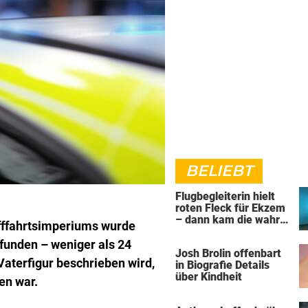
BELIEBT
Flugbegleiterin hielt
roten Fleck für Ekzem
– dann kam die wahre
fffahrtsimperiums wurde
Diagnose
funden – weniger als 24
Josh Brolin offenbart
Vaterfigur beschrieben wird,
in Biografie Details
über Kindheit
en war.