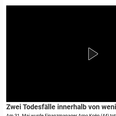
Zwei Todesfälle innerhalb von wen
Am 31. Mai wurde Finanzmanager Arno Koën (44) tot