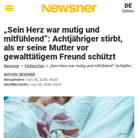
DE
Edition
Toggle
menu
„Sein Herz war mutig und
mitfühlend“: Achtjähriger stirbt,
als er seine Mutter vor
gewalttätigem Freund schützt
Newsner
»
Verbrechen
»
„Sein Herz war mutig und mitfühlend": Achtjähriger stirbt, als er seine Mutter vor gewalttätigem Freund schützt
AUTHOR: NEWSNER
Aktualisiert:
Juni 05, 2026, 04:20
Veröffentlicht:
Juni 05, 2026, 04:14