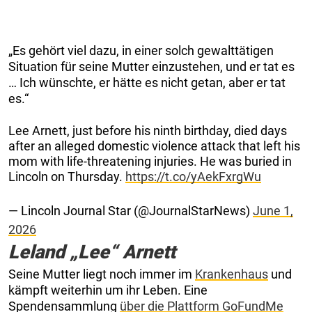
„Es gehört viel dazu, in einer solch gewalttätigen
Situation für seine Mutter einzustehen, und er tat es
… Ich wünschte, er hätte es nicht getan, aber er tat
es.“
Lee Arnett, just before his ninth birthday, died days
after an alleged domestic violence attack that left his
mom with life-threatening injuries. He was buried in
Lincoln on Thursday.
https://t.co/yAekFxrgWu
— Lincoln Journal Star (@JournalStarNews)
June 1,
2026
Leland „Lee“ Arnett
Seine Mutter liegt noch immer im
Krankenhaus
und
kämpft weiterhin um ihr Leben. Eine
Spendensammlung
über die Plattform GoFundMe