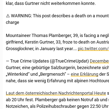
klar, dass Gurtner nicht weiterkommen konnte.
⚠️ WARNING: This post describes a death on a mount
charge
Mountaineer Thomas Plamberger, 39, is facing a neglig
girlfriend, Kerstin Gurtner, 33, froze to death on Austri
Grossglockner, in January last year.…
pic.twitter.co
— True Crime Updates (@TrueCrimeUpdat)
December
Gurtner, eine gebürtige Salzburgerin, bezeichnete sic
„Winterkind“ und „Bergmensch“ –
eine Erklärung
der S
nahe, dass sie wenig Erfahrung mit alpinen Hochtoure
Laut dem österreichischen Nachrichtenportal Heute
s
ab 20 Uhr fest. Plamberger gab keinen Notruf ab und
Notzeichen, als Polizeihubschrauber gegen 22:50 Uhr 