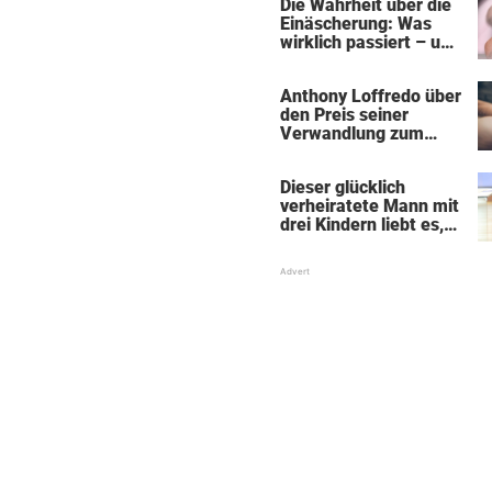
Die Wahrheit über die
Einäscherung: Was
wirklich passiert – und
was sie für die Seele
bedeutet
Anthony Loffredo über
den Preis seiner
Verwandlung zum
„Black Alien"
Dieser glücklich
verheiratete Mann mit
drei Kindern liebt es,
Absätze und Röcke zu
tragen