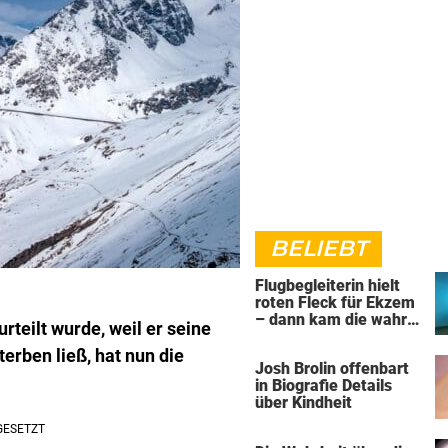
BELIEBT
Flugbegleiterin hielt
roten Fleck für Ekzem
– dann kam die wahre
rteilt wurde, weil er seine
Diagnose
erben ließ, hat nun die
Josh Brolin offenbart
in Biografie Details
über Kindheit