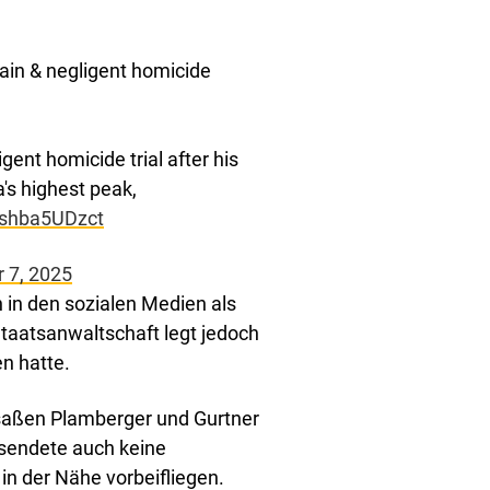
ain & negligent homicide
ent homicide trial after his
a's highest peak,
m/shba5UDzct
 7, 2025
h in den sozialen Medien als
taatsanwaltschaft legt jedoch
n hatte.
aßen Plamberger und Gurtner
 sendete auch keine
in der Nähe vorbeifliegen.