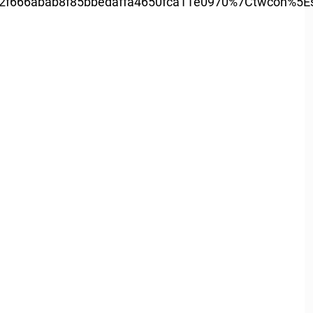
666abab8f85bbedaffa4650fca11e0970%7Ctwcon%5Es1