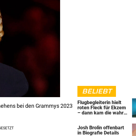
BELIEBT
Flugbegleiterin hielt
ssehens bei den Grammys 2023
roten Fleck für Ekzem
– dann kam die wahre
Diagnose
Josh Brolin offenbart
in Biografie Details