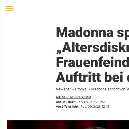
Toggle
menu
Madonna sp
„Altersdisk
Frauenfeind
Auftritt be
Newsner
»
Promis
»
Madonna spricht von "A
AUTHOR: ROBIN GRIMM
Aktualisiert:
Feb. 09, 2023, 12:43
Veröffentlicht:
Feb. 09, 2023, 12:43