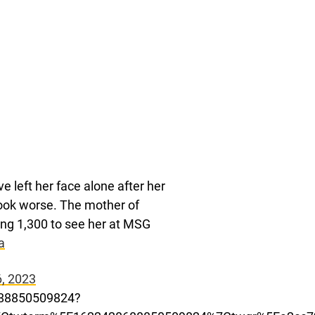
e left her face alone after her
look worse. The mother of
ying 1,300 to see her at MSG
a
6, 2023
8688850509824?