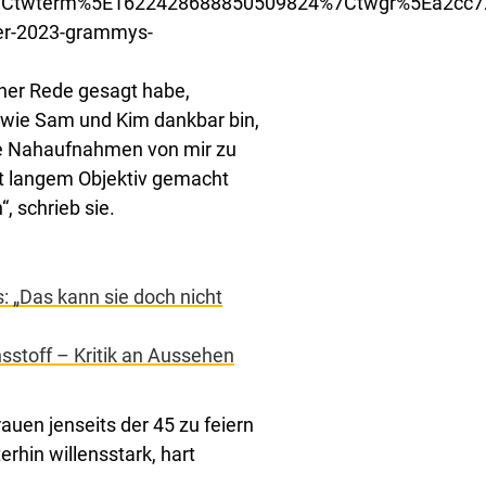
Ctwterm%5E1622428688850509824%7Ctwgr%5Ea2cc72f
her-2023-grammys-
iner Rede gesagt habe,
n wie Sam und Kim dankbar bin,
die Nahaufnahmen von mir zu
it langem Objektiv gemacht
, schrieb sie.
 „Das kann sie doch nicht
stoff – Kritik an Aussehen
auen jenseits der 45 zu feiern
erhin willensstark, hart