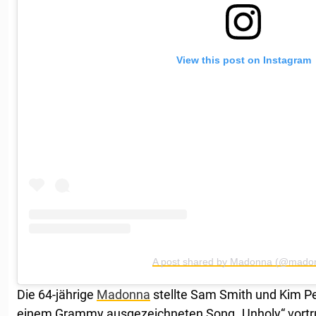
View this post on Instagram
A post shared by Madonna (@mado
Die 64-jährige
Madonna
stellte Sam Smith und Kim Pet
einem Grammy ausgezeichneten Song „Unholy“ vortr