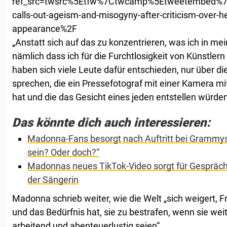
ref_src=twsrc%5Etfw%7Ctwcamp%5Etweetembed%7
calls-out-ageism-and-misogyny-after-criticism-over-
appearance%2F
„Anstatt sich auf das zu konzentrieren, was ich in me
nämlich dass ich für die Furchtlosigkeit von Künstler
haben sich viele Leute dafür entschieden, nur über 
sprechen, die ein Pressefotograf mit einer Kamera m
hat und die das Gesicht eines jeden entstellen würden“
Das könnte dich auch interessieren:
Madonna-Fans besorgt nach Auftritt bei Grammys:
sein? Oder doch?“
Madonnas neues TikTok-Video sorgt für Gesprächs
der Sängerin
Madonna schrieb weiter, wie die Welt „sich weigert, Fr
und das Bedürfnis hat, sie zu bestrafen, wenn sie weit
arbeitend und abenteuerlustig seien“.