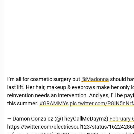
I’m all for cosmetic surgery but
@Madonna
should hav
last lift. Her hair, makeup & eyebrows make her only 
reinvention needs an intervention. And yes, I’ll be pa
this summer.
#GRAMMYs
pic.twitter.com/PGIN5nNrf
— Damon Gonzalez (@TheyCallMeDaymz)
February 
https://twitter.com/electricsoul123/status/162242