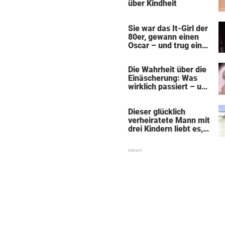
über Kindheit
Sie war das It-Girl der
80er, gewann einen
Oscar – und trug ein
dunkles Geheimnis
aus ihrer Kindheit mit
Die Wahrheit über die
sich
Einäscherung: Was
wirklich passiert – und
was sie für die Seele
bedeutet
Dieser glücklich
verheiratete Mann mit
drei Kindern liebt es,
Absätze und Röcke zu
tragen