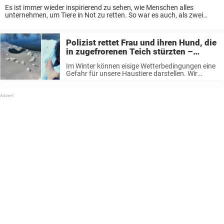
Es ist immer wieder inspirierend zu sehen, wie Menschen alles
unternehmen, um Tiere in Not zu retten. So war es auch, als zwei
Pferde hilflos im eiskalten Wasser festsaßen, bevor ein Team der
örtlichen Feuerwehr ...
Polizist rettet Frau und ihren Hund, die
in zugefrorenen Teich stürzten –
zweite Hunderettung in zwei Wochen
Im Winter können eisige Wetterbedingungen eine
Gefahr für unsere Haustiere darstellen. Wir
kennen die Geschichten von Tieren, die auf einer
Eisfläche stranden oder ins eisige Wasser fallen.
Die Rettungsaktionen sind manchmal leichter
gesagt als getan. ...