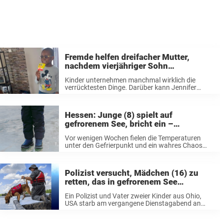
Fremde helfen dreifacher Mutter,
nachdem vierjähriger Sohn
SpongeBob-Eis im Wert von 2.619 US-
Kinder unternehmen manchmal wirklich die
Dollar bestellte
verrücktesten Dinge. Darüber kann Jennifer
Bryant ein Lied singen. Ihr Sohn Noah hatte bei
Amazon Stieleis im Wert von fast 3.000 Dollar
gekauft. In den meisten Fällen kann der Schaden
Hessen: Junge (8) spielt auf
...
gefrorenem See, bricht ein –
Reanimationsversuche bleiben
Vor wenigen Wochen fielen die Temperaturen
erfolglos
unter den Gefrierpunkt und ein wahres Chaos
aus Schnee und Eis fegte über ganz Deutschland.
Zwar erfreuten sich viele Menschen und
insbesondere Kinder über schneebedeckte
Polizist versucht, Mädchen (16) zu
Wiesen und Berge, doch ...
retten, das in gefrorenem See
feststeckt – er stirbt an einem
Ein Polizist und Vater zweier Kinder aus Ohio,
Herzinfarkt
USA starb am vergangene Dienstagabend an
einem Herzinfarkt, nachdem er sich selbstlos in
Gefahr begab. Er wollte nämlich zwei Teenager –