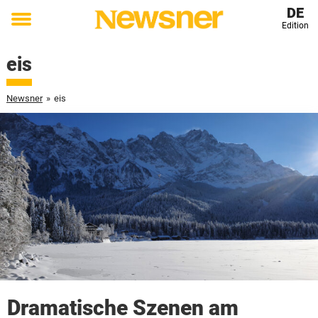
DE
Edition
Toggle
menu
eis
Newsner
»
eis
Dramatische Szenen am